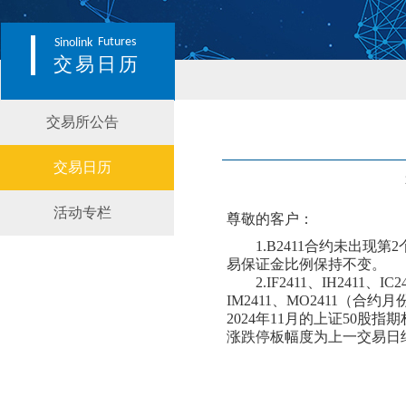
Futures
Sinolink
交易日历
交易所公告
交易日历
活动专栏
尊敬的客户：
1.
B2411
合约
未出
现第
2
易保证金比例
保持不变
。
2.
IF2411、IH2411
IM2411、MO2411（合约
2024年11月的上证50股
涨跌停板幅度为上一交易日结