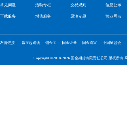
常见问题
活动专栏
交易规则
信息公示
下载服务
增值服务
原油专题
营业网点
友情链接:
赢在起跑线
佣金宝
国金证券
国金道富
中国证监会
Copyright ©2018-2026 国金期货有限责任公司 版权所有
蜀