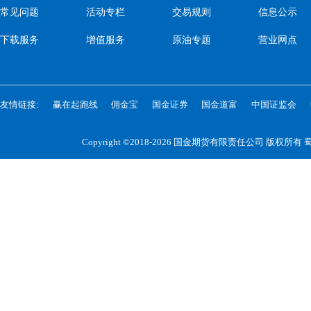
常见问题
活动专栏
交易规则
信息公示
下载服务
增值服务
原油专题
营业网点
友情链接:
赢在起跑线
佣金宝
国金证券
国金道富
中国证监会
Copyright ©2018-2026 国金期货有限责任公司 版权所有
蜀