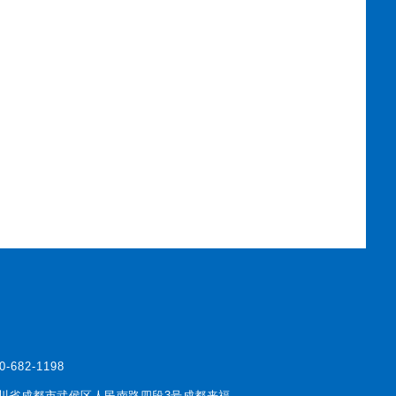
0-682-1198
川省成都市武侯区人民南路四段3号成都来福