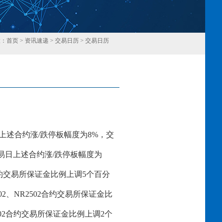
置：
首页
>
资讯速递
>
交易日历
>
交易日历
回
上述合约涨
/跌停板幅度为
8
%，交
易日上述合约涨
/跌停板幅度为
约交易所保证金比例上调
5个百分
0
2
、
NR250
2
合约交易所保证金比
02
合约交易所保证金比例上调
2
个