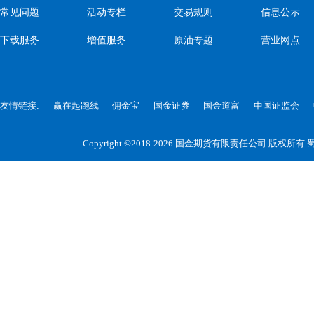
常见问题
活动专栏
交易规则
信息公示
下载服务
增值服务
原油专题
营业网点
友情链接:
赢在起跑线
佣金宝
国金证券
国金道富
中国证监会
Copyright ©2018-2026 国金期货有限责任公司 版权所有
蜀