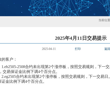
当前位
2025年4月11日交易提示
2025-04-11
打印
返
敬的客户：
1.
eb2505-2508合约
未
出现第
2
个涨停板，按照交易规则，下一交
，交易保证金比例
下
调
4个百分点。
2.
eg2505合约
未
出现第
2
个涨停板，按照交易规则，下一交易日
保证金比例
下
调
4个百分点。