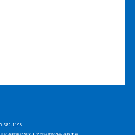
0-682-1198
川省成都市武侯区人民南路四段3号成都来福