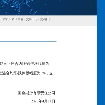
置：
首页
>
资讯速递
>
交易日历
>
交易日历
回
易日上述合约涨
/跌停板幅度为
上述合约涨
/跌停板幅度为
6
%，交
国金期货有限责任公司
20
2
5
年
4
月
11
日