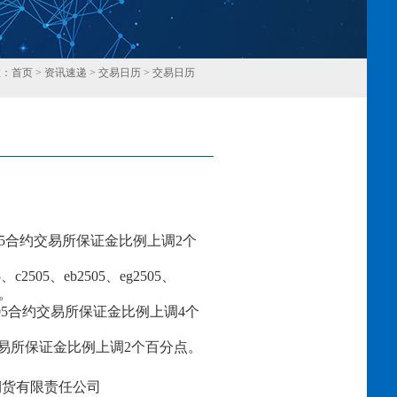
置：
首页
>
资讯速递
>
交易日历
>
交易日历
回
5
合约交易所保证金比例上调
2个
5
、
c2505、
eb250
5
、
eg250
5
、
。
0
5
合约交易所保证金比例上调
4个
易所保证金比例上调
2
个百分点。
有限责任公司