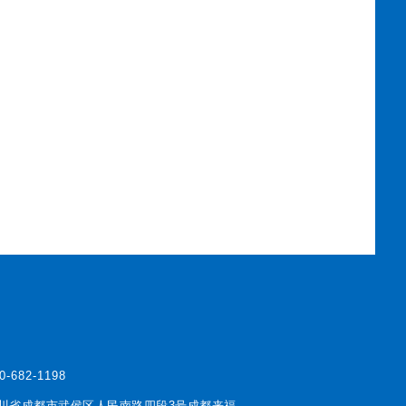
0-682-1198
川省成都市武侯区人民南路四段3号成都来福