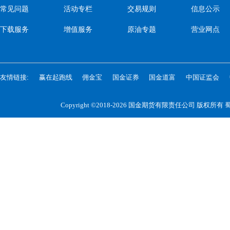
常见问题
活动专栏
交易规则
信息公示
下载服务
增值服务
原油专题
营业网点
友情链接:
赢在起跑线
佣金宝
国金证券
国金道富
中国证监会
Copyright ©2018-2026 国金期货有限责任公司 版权所有
蜀