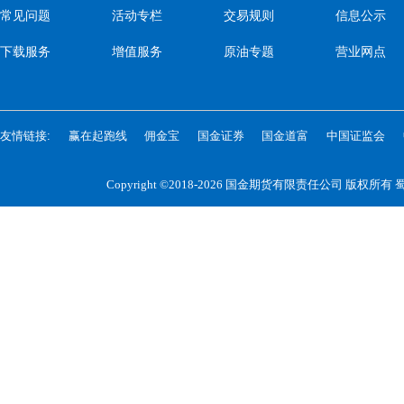
常见问题
活动专栏
交易规则
信息公示
下载服务
增值服务
原油专题
营业网点
友情链接:
赢在起跑线
佣金宝
国金证券
国金道富
中国证监会
Copyright ©2018-2026 国金期货有限责任公司 版权所有
蜀