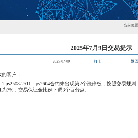
当前位
2025年7月9日交易提示
2025-07-09
打印
返
敬的客户：
1.ps2508-2511、ps2604合约
未
出现第
2
个涨停板，按照交易规则
度为
7
%，交易保证金比例
下
调
3个百分点。