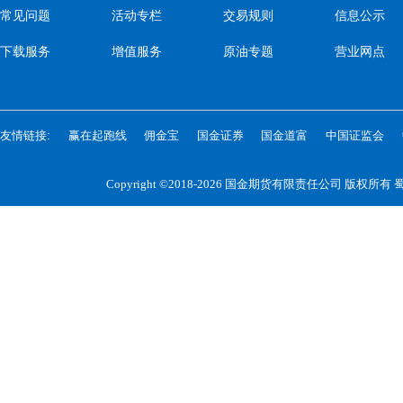
常见问题
活动专栏
交易规则
信息公示
下载服务
增值服务
原油专题
营业网点
友情链接:
赢在起跑线
佣金宝
国金证券
国金道富
中国证监会
Copyright ©2018-2026 国金期货有限责任公司 版权所有
蜀