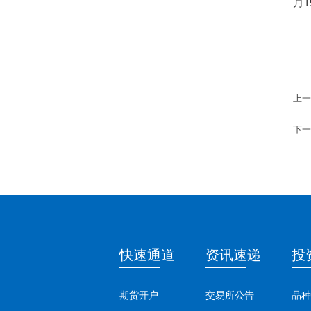
月
1
上一
下一
快速通道
资讯速递
投
期货开户
交易所公告
品种