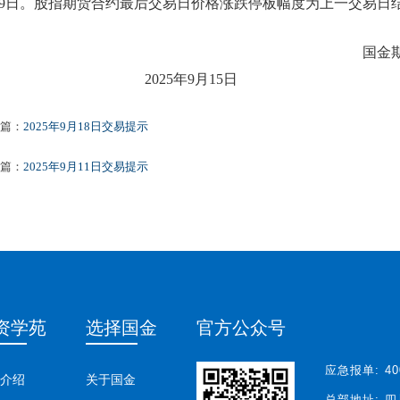
9
日。股指期货合约最后交易日价格涨跌停板幅度为上一交易日
国金期货
20
25年
9
月
15
日
篇：
2025年9月18日交易提示
篇：
2025年9月11日交易提示
资学苑
选择国金
官方公众号
应急报单:
40
介绍
关于国金
总部地址:
四