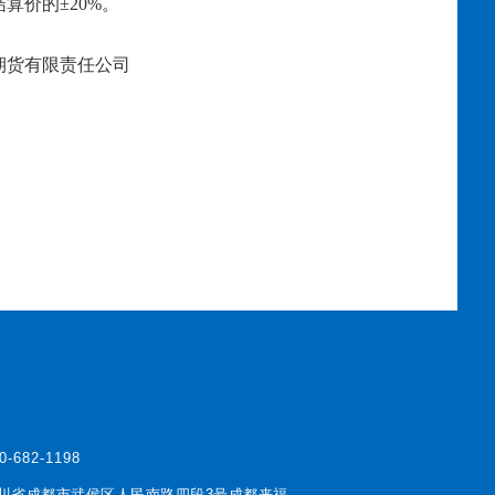
结算价的
±20%。
有限责任公司
0-682-1198
川省成都市武侯区人民南路四段3号成都来福