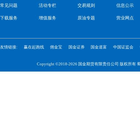
常见问题
活动专栏
交易规则
信息公示
下载服务
增值服务
原油专题
营业网点
友情链接:
赢在起跑线
佣金宝
国金证券
国金道富
中国证监会
Copyright ©2018-2026 国金期货有限责任公司 版权所有
蜀