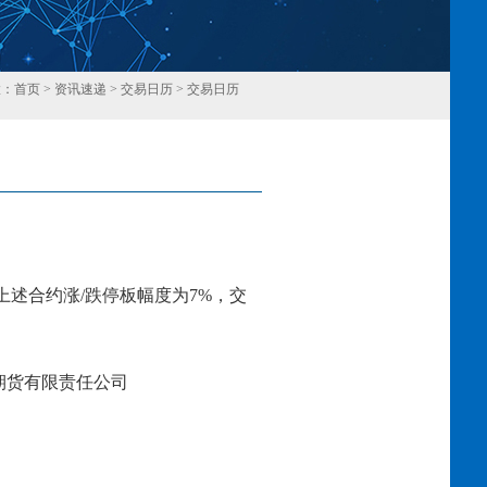
置：
首页
>
资讯速递
>
交易日历
>
交易日历
回
上述合约涨
/跌停板幅度为
7
%，交
有限责任公司