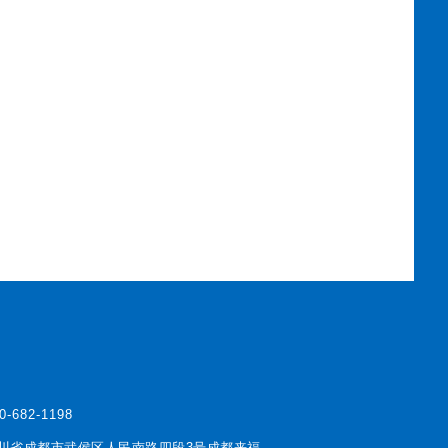
0-682-1198
川省成都市武侯区人民南路四段3号成都来福