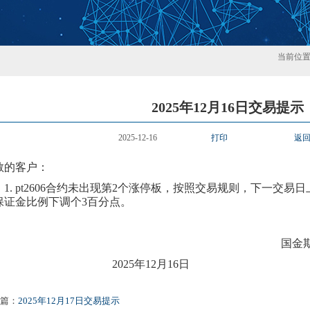
当前位
2025年12月16日交易提示
2025-12-16
打印
返
敬的客户：
1.
pt2606合约
未
出现第
2
个涨停板，按照交易规则，下一交易日
保证金比例
下
调个
3百分点。
国金期货
20
25年
12
月
16
日
篇：
2025年12月17日交易提示