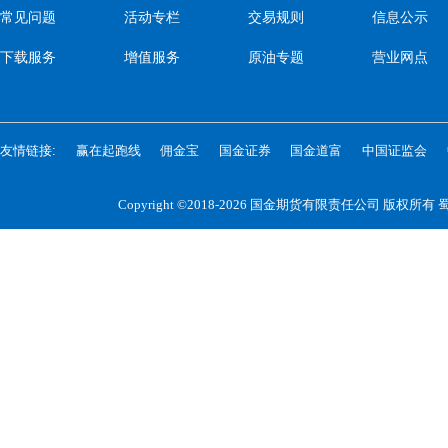
常见问题
活动专栏
交易规则
信息公示
下载服务
增值服务
原油专题
营业网点
友情链接:
赢在起跑线
佣金宝
国金证券
国金道富
中国证监会
Copyright ©2018-2026 国金期货有限责任公司 版权所有
蜀