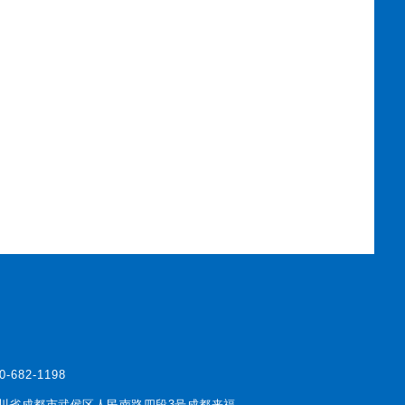
0-682-1198
川省成都市武侯区人民南路四段3号成都来福