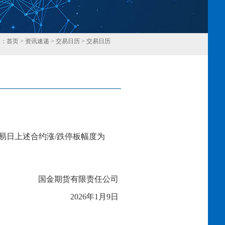
置：
首页
>
资讯速递
>
交易日历
>
交易日历
回
易日上述合约涨
/跌停板幅度为
国金期货有限责任公司
20
2
6
年
1
月
9
日