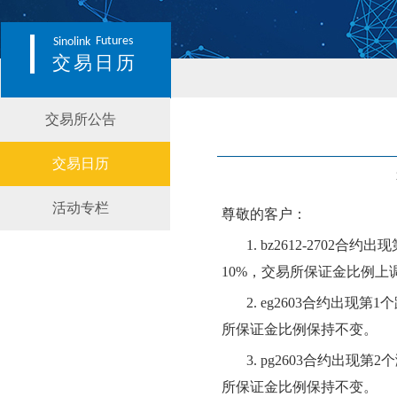
Futures
Sinolink
交易日历
交易所公告
交易日历
活动专栏
尊敬的客户：
1.
bz26
12-2702
合约出现
10
%，交易所保证金比例
上
2.
eg2603
合约出现第
1
个
所保证金比例
保持不变
。
3.
pg2603
合约出现第
2
个
所保证金比例
保持不变
。