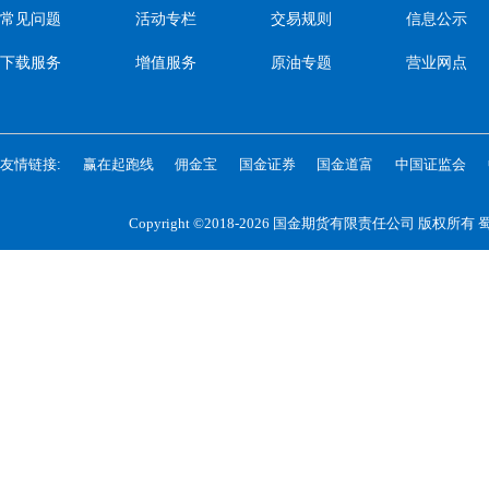
常见问题
活动专栏
交易规则
信息公示
下载服务
增值服务
原油专题
营业网点
友情链接:
赢在起跑线
佣金宝
国金证券
国金道富
中国证监会
Copyright ©2018-2026 国金期货有限责任公司 版权所有
蜀