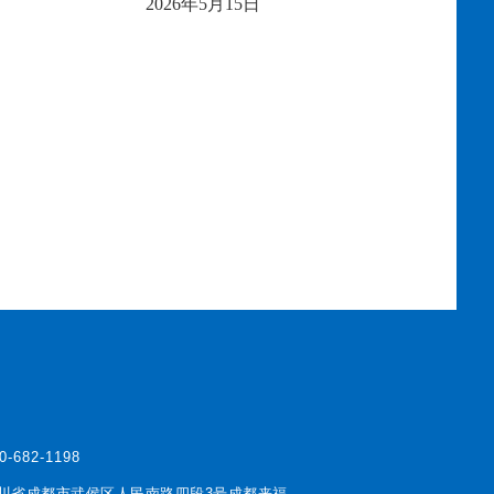
20
2
6
年
5
月
15
日
0-682-1198
川省成都市武侯区人民南路四段3号成都来福