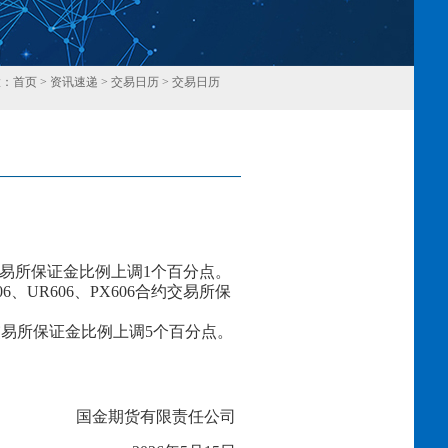
置：
首页
>
资讯速递
>
交易日历
>
交易日历
回
易所保证金比例上调
1
个百分点。
06、
UR606、PX606
合约交易所保
交易所保证金比例上调
5个百分点。
国金期货有限责任公司