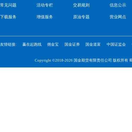
常见问题
活动专栏
交易规则
信息公示
下载服务
增值服务
原油专题
营业网点
友情链接:
赢在起跑线
佣金宝
国金证券
国金道富
中国证监会
Copyright ©2018-2026 国金期货有限责任公司 版权所有
蜀