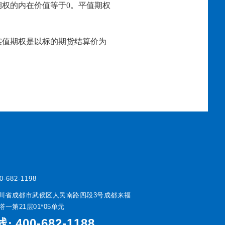
权的内在价值等于0。平值期权
实值期权是以标的期货结算价为
0-682-1198
川省成都市武侯区人民南路四段3号成都来福
一第21层01*05单元
400-682-1188
线: