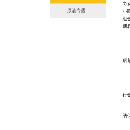
向
原油专题
小
组
期
后
行
纳