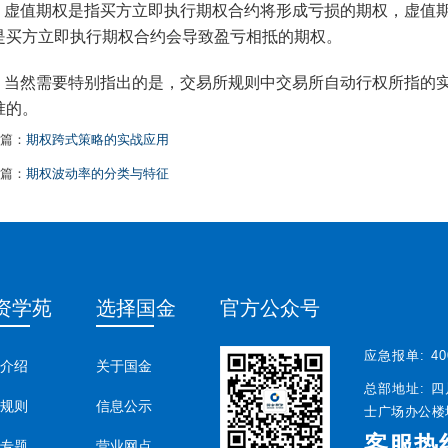
虚值期权是指买方立即执行期权合约将形成亏损的期权，虚值期
是买方立即执行期权合约会导致盈亏相抵的期权。
当然需要特别指出的是，交易所规则中交易所自动行权所指的
准的。
篇：
期权跨式策略的实战应用
篇：
期权波动率的分类与特征
资学苑
选择国金
官方公众号
应急报单:
40
介绍
关于国金
总部地址:
四
规则
信息公示
士广场办公楼塔
客服热
专题
营业网点