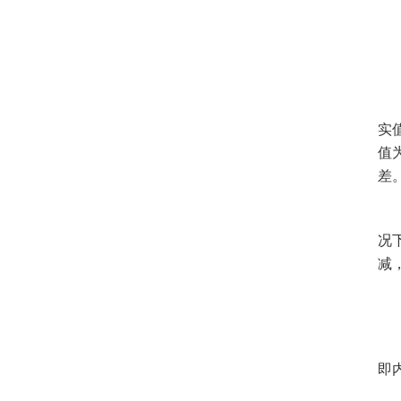
实
值
差
况
减
即