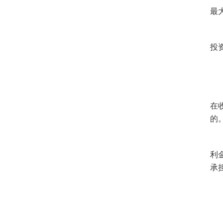
最
投
在
的
利
承