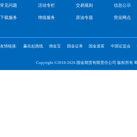
常见问题
活动专栏
交易规则
信息公示
下载服务
增值服务
原油专题
营业网点
友情链接:
赢在起跑线
佣金宝
国金证券
国金道富
中国证监会
Copyright ©2018-2026 国金期货有限责任公司 版权所有
蜀