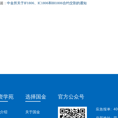
篇：
中金所关于IF1806、IC1806和IH1806合约交割的通知
资学苑
选择国金
官方公众号
应急报单:
40
介绍
关于国金
总部地址:
四