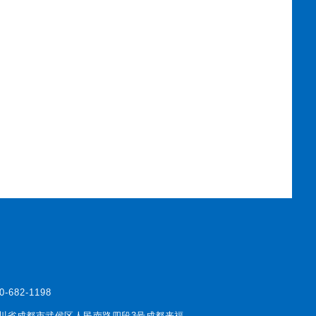
0-682-1198
川省成都市武侯区人民南路四段3号成都来福