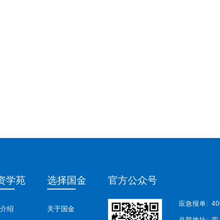
资学苑
选择国金
官方公众号
应急报单:
40
介绍
关于国金
总部地址:
四