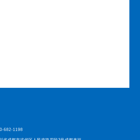
0-682-1198
川省成都市武侯区人民南路四段3号成都来福