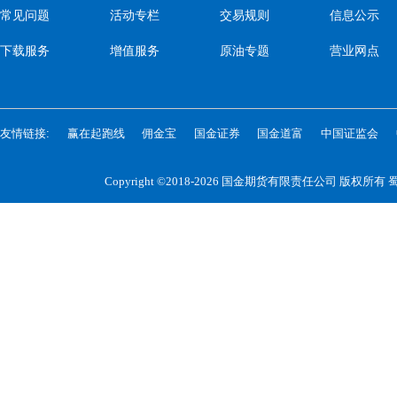
常见问题
活动专栏
交易规则
信息公示
下载服务
增值服务
原油专题
营业网点
友情链接:
赢在起跑线
佣金宝
国金证券
国金道富
中国证监会
Copyright ©2018-2026 国金期货有限责任公司 版权所有
蜀