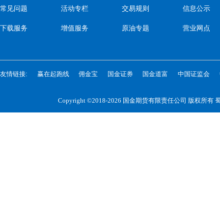
常见问题
活动专栏
交易规则
信息公示
下载服务
增值服务
原油专题
营业网点
友情链接:
赢在起跑线
佣金宝
国金证券
国金道富
中国证监会
Copyright ©2018-2026 国金期货有限责任公司 版权所有
蜀