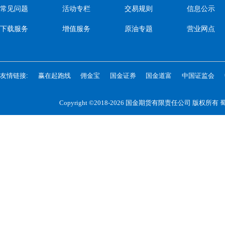
常见问题
活动专栏
交易规则
信息公示
下载服务
增值服务
原油专题
营业网点
友情链接:
赢在起跑线
佣金宝
国金证券
国金道富
中国证监会
Copyright ©2018-2026 国金期货有限责任公司 版权所有
蜀