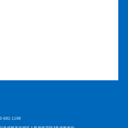
0-682-1198
川省成都市武侯区人民南路四段3号成都来福