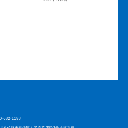
0-682-1198
川省成都市武侯区人民南路四段3号成都来福