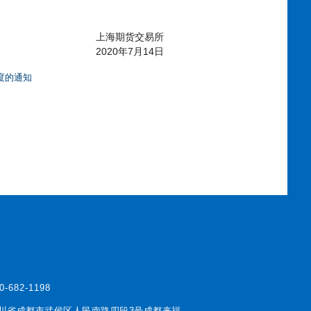
上海期货交易所
2020
7
14
年
月
日
度的通知
0-682-1198
川省成都市武侯区人民南路四段3号成都来福