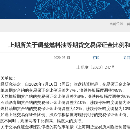
当前位置：
上期所关于调整燃料油等期货交易保证金比例
2020-07-15
打印
返
上期发〔2020〕247号
有关单位：
2020
7
16
经研究决定，自
年
月
日（周四）收盘结算时起，交易保证金比
7%
5%
纸浆期货合约的交易保证金比例调整为
，涨跌停板幅度调整为
；
8%
6%
天然橡胶期货合约的交易保证金比例调整为
，涨跌停板幅度调整为
10%
8
石油沥青期货合约的交易保证金比例调整为
，涨跌停板幅度调整为
12%
10
燃料油期货合约的交易保证金比例调整为
，涨跌停板幅度调整为
如遇上述交易保证金比例、涨跌停板幅度与现行执行的交易保证金比例
度不同时，则按两者中比例高、幅度大的执行。
关于交易保证金和涨跌停板的其他事项按《上海期货交易所风险控制管