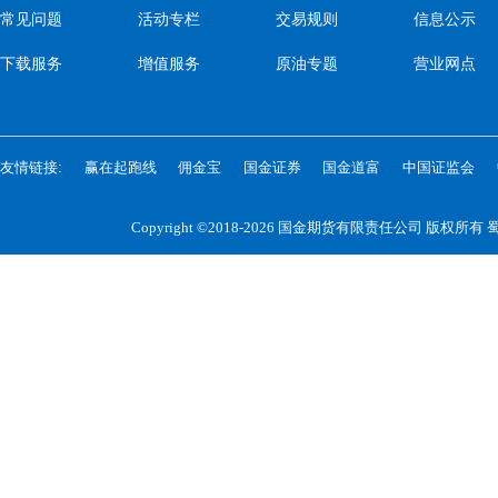
常见问题
活动专栏
交易规则
信息公示
下载服务
增值服务
原油专题
营业网点
友情链接:
赢在起跑线
佣金宝
国金证券
国金道富
中国证监会
Copyright ©2018-2026 国金期货有限责任公司 版权所有
蜀