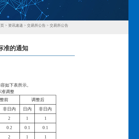
首页
>
资讯速递
>
交易所公告
>
交易所公告
标准的通知
回
内容如下表所示。
标准调整
整前
调整后
非日内
日内
非日内
2
1
1
0.2
0.1
0.1
2
1
1