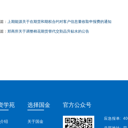
篇：
上期能源关于在期货和期权合约对客户信息量收取申报费的通知
篇：
郑商所关于调整棉花期货替代交割品升贴水的公告
资学苑
选择国金
官方公众号
应急报单:
40
介绍
关于国金
总部地址:
四