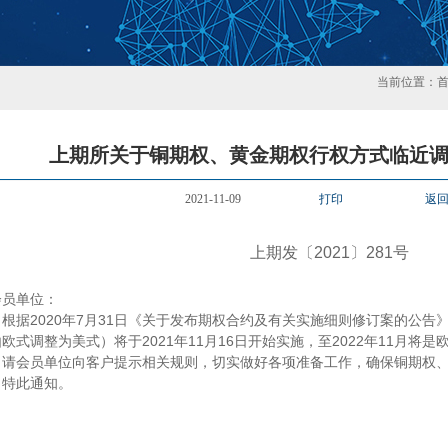
当前位置：
上期所关于铜期权、黄金期权行权方式临近
2021-11-09
打印
返
上期发〔
2021
〕
281
号
会员单位：
2020
7
31
根据
年
月
日《关于发布期权合约及有关实施细则修订案的公告
2021
11
16
2022
11
由欧式调整为美式）将于
年
月
日开始实施，至
年
月将是
请会员单位向客户提示相关规则，切实做好各项准备工作，确保铜期权
特此通知。