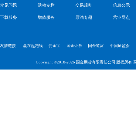
常见问题
活动专栏
交易规则
信息公示
下载服务
增值服务
原油专题
营业网点
友情链接:
赢在起跑线
佣金宝
国金证券
国金道富
中国证监会
Copyright ©2018-2026 国金期货有限责任公司 版权所有
蜀