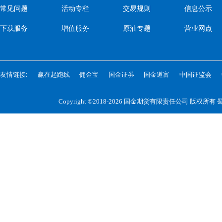
常见问题
活动专栏
交易规则
信息公示
下载服务
增值服务
原油专题
营业网点
友情链接:
赢在起跑线
佣金宝
国金证券
国金道富
中国证监会
Copyright ©2018-2026 国金期货有限责任公司 版权所有
蜀