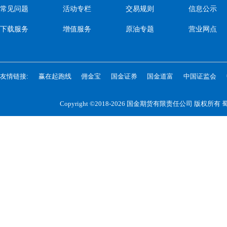
常见问题
活动专栏
交易规则
信息公示
下载服务
增值服务
原油专题
营业网点
友情链接:
赢在起跑线
佣金宝
国金证券
国金道富
中国证监会
Copyright ©2018-2026 国金期货有限责任公司 版权所有
蜀