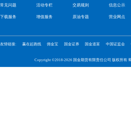
常见问题
活动专栏
交易规则
信息公示
下载服务
增值服务
原油专题
营业网点
友情链接:
赢在起跑线
佣金宝
国金证券
国金道富
中国证监会
Copyright ©2018-2026 国金期货有限责任公司 版权所有
蜀