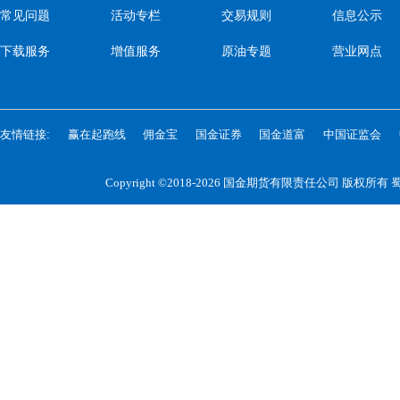
常见问题
活动专栏
交易规则
信息公示
下载服务
增值服务
原油专题
营业网点
友情链接:
赢在起跑线
佣金宝
国金证券
国金道富
中国证监会
Copyright ©2018-2026 国金期货有限责任公司 版权所有
蜀