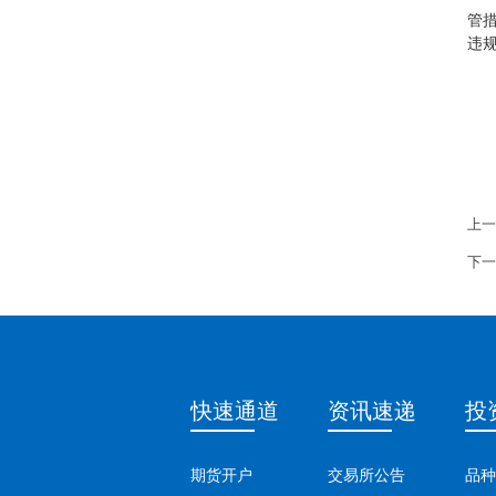
管
违
上一
下一
快速通道
资讯速递
投
期货开户
交易所公告
品种