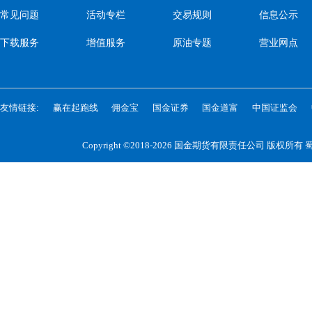
常见问题
活动专栏
交易规则
信息公示
下载服务
增值服务
原油专题
营业网点
友情链接:
赢在起跑线
佣金宝
国金证券
国金道富
中国证监会
Copyright ©2018-2026 国金期货有限责任公司 版权所有
蜀