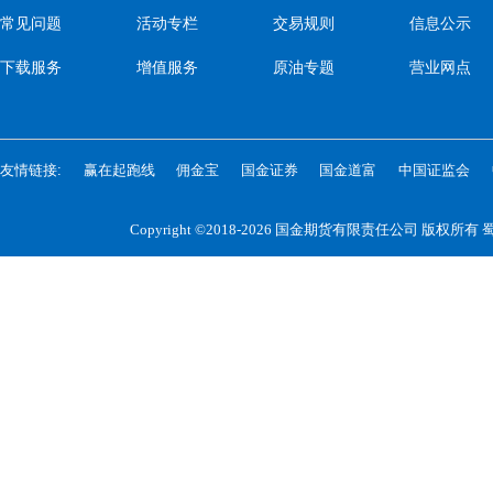
常见问题
活动专栏
交易规则
信息公示
下载服务
增值服务
原油专题
营业网点
友情链接:
赢在起跑线
佣金宝
国金证券
国金道富
中国证监会
Copyright ©2018-2026 国金期货有限责任公司 版权所有
蜀