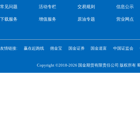
常见问题
活动专栏
交易规则
信息公示
下载服务
增值服务
原油专题
营业网点
友情链接:
赢在起跑线
佣金宝
国金证券
国金道富
中国证监会
Copyright ©2018-2026 国金期货有限责任公司 版权所有
蜀