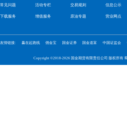
常见问题
活动专栏
交易规则
信息公示
下载服务
增值服务
原油专题
营业网点
友情链接:
赢在起跑线
佣金宝
国金证券
国金道富
中国证监会
Copyright ©2018-2026 国金期货有限责任公司 版权所有
蜀