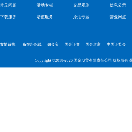
常见问题
活动专栏
交易规则
信息公示
下载服务
增值服务
原油专题
营业网点
友情链接:
赢在起跑线
佣金宝
国金证券
国金道富
中国证监会
Copyright ©2018-2026 国金期货有限责任公司 版权所有
蜀