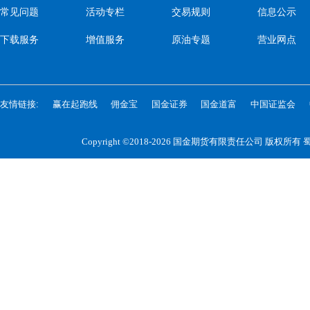
常见问题
活动专栏
交易规则
信息公示
下载服务
增值服务
原油专题
营业网点
友情链接:
赢在起跑线
佣金宝
国金证券
国金道富
中国证监会
Copyright ©2018-2026 国金期货有限责任公司 版权所有
蜀