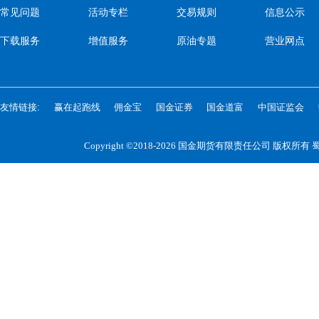
常见问题
活动专栏
交易规则
信息公示
下载服务
增值服务
原油专题
营业网点
友情链接:
赢在起跑线
佣金宝
国金证券
国金道富
中国证监会
Copyright ©2018-2026 国金期货有限责任公司 版权所有
蜀