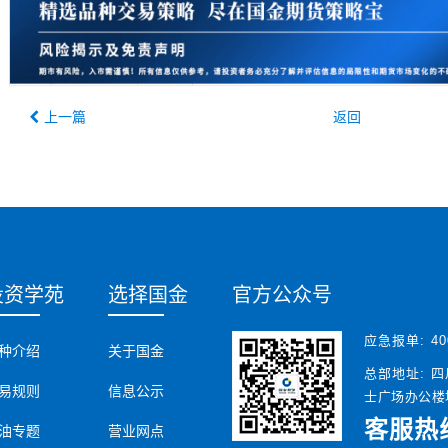
上一篇
返回
投资学苑
选择国金
官方公众号
应急报单:
40
种介绍
关于国金
总部地址:
四
易规则
信息公示
士广场办公楼塔
客服热
油专题
营业网点