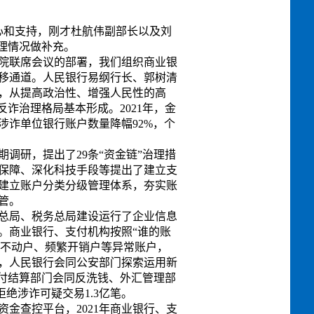
和支持，刚才杜航伟副部长以及刘
理情况做补充。
院联席会议的部署，我们组织商业银
移通道。人民银行易纲行长、郭树清
，从提高政治性、增强人民性的高
诈治理格局基本形成。2021年，金
涉诈单位银行账户数量降幅92%，个
研，提出了29条“资金链”治理措
保障、深化科技手段等提出了建立支
建立账户分类分级管理体系，夯实账
管。
总局、税务总局建设运行了企业信息
笔。商业银行、支付机构按照“谁的账
期不动户、频繁开销户等异常账户，
，人民银行会同公安部门探索运用新
行支付结算部门会同反洗钱、外汇管理部
拒绝涉诈可疑交易1.3亿笔。
查控平台，2021年商业银行、支