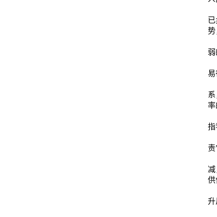
谢
已
势
一
弱
二
易
三
系
率
下
指
一
责
二
减
供
三
升
四