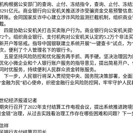
机构根据公安部门的查询、止付、冻结指令，查询、止付、冻结涉
3291亿元。商业银行向公安机关推送涉诈受骗资金交易预警信息2
转账。会同国家反诈中心建立涉诈风险监测拦截机制，组织商业
截。
是协助公安机关打击买卖账户行为。商业银行向公安机关提
872个。组织商业银行、支付机构对公安机关认定的5.2万个非
新开户等惩戒。指导中国银联建立系统开展“一键查卡”试点，为
次，便利了个人管理名下的银行卡。
是坚持风险防控和优化服务两手抓、两手硬。坚决治理因为
优化小微企业和个人银行账户服务的指导意见，提出简易开户、
同时优服务，持续便利人民群众资金转账服务。
一步，人民银行将深入贯彻党中央、国务院决策部署，全面
“金融为民”初心使命，织密金融行业风险防控网，牢牢守护人民
1世纪经济报道记者
期央行召开了2022年支付结算工作电视会议，提出系统推进跨
资金链”治理，从过去实践看治理工作存在哪些困难和问题？下一
信祥
民银行支付结算司司长