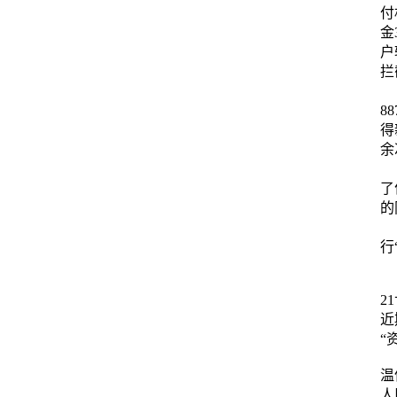
付
金
户
拦
四
8
得
余
五
了
的
下
行
2
近
“
温
人