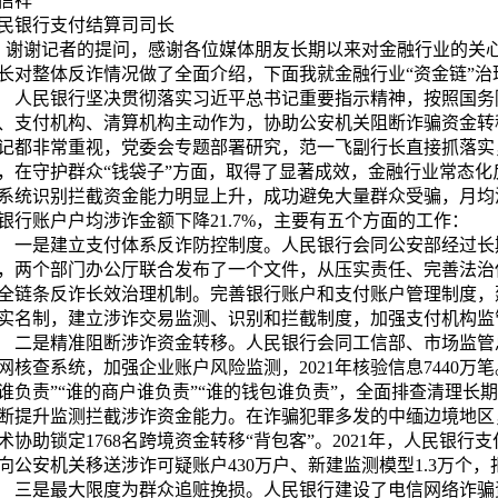
信祥
民银行支付结算司司长
谢记者的提问，感谢各位媒体朋友长期以来对金融行业的关心
长对整体反诈情况做了全面介绍，下面我就金融行业“资金链”治
民银行坚决贯彻落实习近平总书记重要指示精神，按照国务
、支付机构、清算机构主动作为，协助公安机关阻断诈骗资金转
记都非常重视，党委会专题部署研究，范一飞副行长直接抓落实
，在守护群众“钱袋子”方面，取得了显著成效，金融行业常态化反
系统识别拦截资金能力明显上升，成功避免大量群众受骗，月均
银行账户户均涉诈金额下降21.7%，主要有五个方面的工作：
是建立支付体系反诈防控制度。人民银行会同公安部经过长期调
，两个部门办公厅联合发布了一个文件，从压实责任、完善法治
全链条反诈长效治理机制。完善银行账户和支付账户管理制度，
实名制，建立涉诈交易监测、识别和拦截制度，加强支付机构监
是精准阻断涉诈资金转移。人民银行会同工信部、市场监管
网核查系统，加强企业账户风险监测，2021年核验信息7440万
谁负责”“谁的商户谁负责”“谁的钱包谁负责”，全面排查清理长
断提升监测拦截涉诈资金能力。在诈骗犯罪多发的中缅边境地区
术协助锁定1768名跨境资金转移“背包客”。2021年，人民银
向公安机关移送涉诈可疑账户430万户、新建监测模型1.3万个，
是最大限度为群众追赃挽损。人民银行建设了电信网络诈骗资金