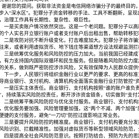
谢您的提问。获取非法资金是电信网络诈骗分子的最终目的，
步入“深水区”。犯罪分子资金转移的手法、工具不断翻新，呈
，治理工作具有长期性、复杂性、艰巨性。
是买卖账户情况依然突出。这是一个老问题。犯罪分子以高
的个人实名开立银行账户或者支付账户后出租出售，帮助转移犯
是攻防对抗不断升级变化，打击难度加大。犯罪分子将诈骗
往来，或者利用虚拟货币、地下钱庄等渠道想方设法规避监测拦
是统筹优化服务和风险防控的压力加大。当前我国已经建成
，有力支持国内国际双循环和民生服务。但是随着风险防控力度
的关系，做到既严密防控涉诈风险，又有效保障为人民群众提供
一步，人民银行将组织金融行业以更严的要求、更高的标准
导商业银行、支付机构、清算机构全面落实金融行业打防管控“资
是压实主体责任。商业银行、支付机构按照“谁的账户谁负责”
”，持续落实风险防控责任，断开涉诈资金链条，切实做到“支付
是统筹平衡风险防控与优化支付服务。商业银行、支付机构
，优化服务要加强、风险管理要加强，这“两个不减、两个加强
便捷的支付服务，避免“一刀切”防控过度影响正常业务。
是要提升风险防控的精准度。商业银行、支付机构要充分发
风险识别、拦截精准性。加强对虚拟货币等新型领域风险防范，
是提高全社会风险防范意识。按照打防结合、预防为先的思