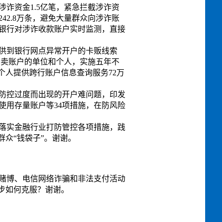
诈资金1.5亿笔，紧急拦截涉诈资
42.8万条，避免大量群众向涉诈账
银行对涉诈收款账户实时监测，直接
供到银行网点异常开户的卡贩线索
法买卖账户的单位和个人，实施五年不
个人提供跨行账户信息查询服务72万
防控过度而出现的开户难问题，印发
使用存量账户等34项措施，在防风险
落实金融行业打防管控各项措施，践
群众“钱袋子”。谢谢。
境赌博、电信网络诈骗和非法支付活动
步如何克服？谢谢。