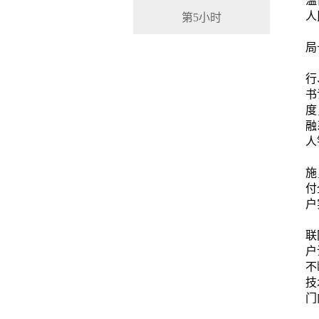
温
人
第5小时
谢
局
人
行
书
度
融
人
一
施
付
户
二
联
户
不
技
门
三