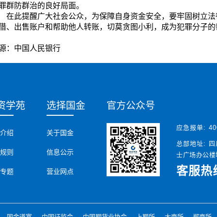
罪群防群治的良好局面。
此提醒广大社会公众，为保障自身资金安全，要牢固树立法
借、出售账户和帮助他人转账，切莫贪图小利，成为犯罪分子的
源：中国人民银行
资学苑
选择国金
官方公众号
应急报单:
40
介绍
关于国金
总部地址:
四
规则
信息公示
士广场办公楼塔
客服热
专题
营业网点
国金道富
中国证监会
中国期货业协会
上期所
大商所
郑商所