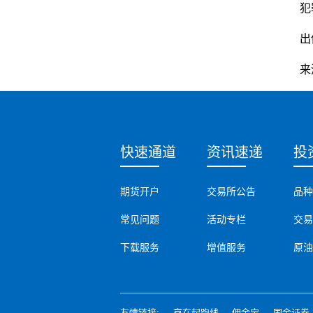
犯
在
出
来
快速通道
资讯速递
投
期货开户
交易所公告
品种
常见问题
活动专栏
交易
下载服务
增值服务
原油
友情链接:
赢在起跑线
佣金宝
国金证券