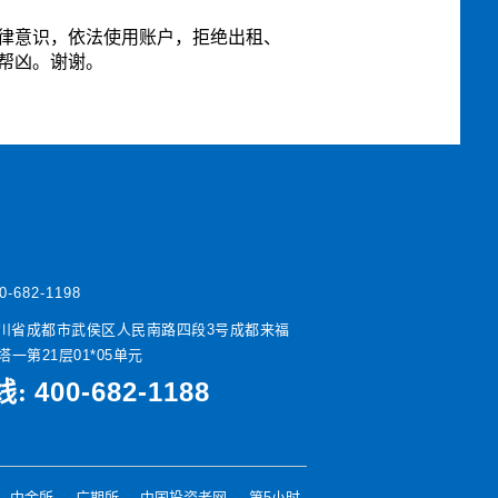
律意识，依法使用账户，拒绝出租、
帮凶。谢谢。
0-682-1198
川省成都市武侯区人民南路四段3号成都来福
一第21层01*05单元
400-682-1188
线:
中金所
广期所
中国投资者网
第5小时