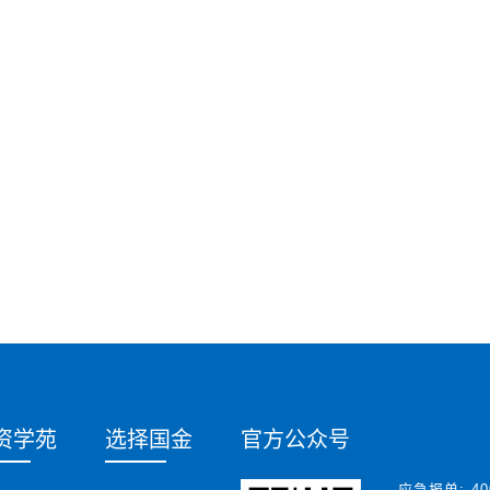
资学苑
选择国金
官方公众号
应急报单:
40