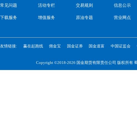
常见问题
活动专栏
交易规则
信息公示
下载服务
增值服务
原油专题
营业网点
友情链接:
赢在起跑线
佣金宝
国金证券
国金道富
中国证监会
Copyright ©2018-2026 国金期货有限责任公司 版权所有
蜀